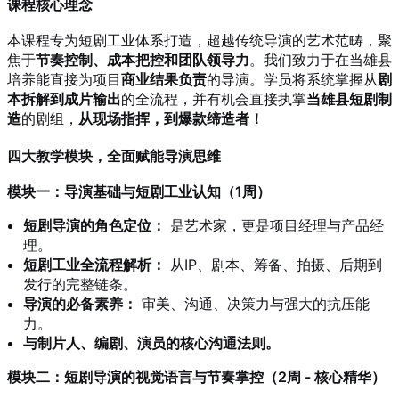
课程核心理念
本课程专为短剧工业体系打造，超越传统导演的艺术范畴，聚
焦于
节奏控制、成本把控和团队领导力
。我们致力于在当雄县
培养能直接为项目
商业结果负责
的导演。学员将系统掌握从
剧
本拆解到成片输出
的全流程，并有机会直接执掌
当雄县短剧制
造
的剧组，
从现场指挥，到爆款缔造者！
四大教学模块，全面赋能导演思维
模块一：导演基础与短剧工业认知（1周）
短剧导演的角色定位：
是艺术家，更是项目经理与产品经
理。
短剧工业全流程解析：
从IP、剧本、筹备、拍摄、后期到
发行的完整链条。
导演的必备素养：
审美、沟通、决策力与强大的抗压能
力。
与制片人、编剧、演员的核心沟通法则。
模块二：短剧导演的视觉语言与节奏掌控（2周 - 核心精华）