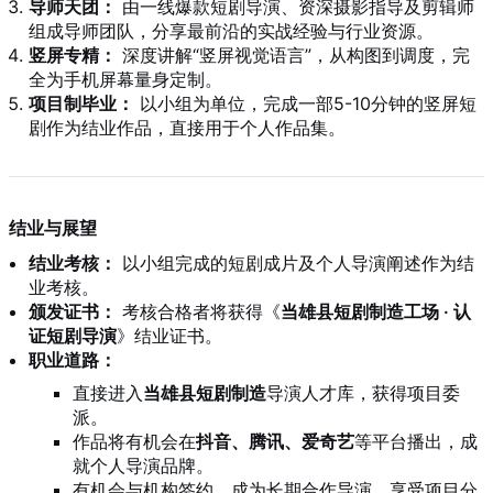
导师天团：
由一线爆款短剧导演、资深摄影指导及剪辑师
组成导师团队，分享最前沿的实战经验与行业资源。
竖屏专精：
深度讲解“竖屏视觉语言”，从构图到调度，完
全为手机屏幕量身定制。
项目制毕业：
以小组为单位，完成一部5-10分钟的竖屏短
剧作为结业作品，直接用于个人作品集。
结业与展望
结业考核：
以小组完成的短剧成片及个人导演阐述作为结
业考核。
颁发证书：
考核合格者将获得《
当雄县短剧制造工场 · 认
证短剧导演
》结业证书。
职业道路：
直接进入
当雄县短剧制造
导演人才库，获得项目委
派。
作品将有机会在
抖音、腾讯、爱奇艺
等平台播出，成
就个人导演品牌。
有机会与机构签约，成为长期合作导演，享受项目分