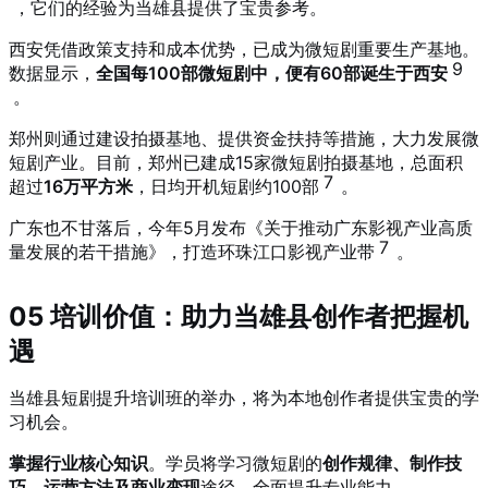
，它们的经验为当雄县提供了宝贵参考。
西安凭借政策支持和成本优势，已成为微短剧重要生产基地。
9
数据显示，
全国每100部微短剧中，便有60部诞生于西安
。
郑州则通过建设拍摄基地、提供资金扶持等措施，大力发展微
短剧产业。目前，郑州已建成15家微短剧拍摄基地，总面积
7
超过
16万平方米
，日均开机短剧约100部
。
广东也不甘落后，今年5月发布《关于推动广东影视产业高质
7
量发展的若干措施》，打造环珠江口影视产业带
。
05 培训价值：助力当雄县创作者把握机
遇
当雄县短剧提升培训班的举办，将为本地创作者提供宝贵的学
习机会。
掌握行业核心知识
。学员将学习微短剧的
创作规律、制作技
巧、运营方法及商业变现
途径，全面提升专业能力。