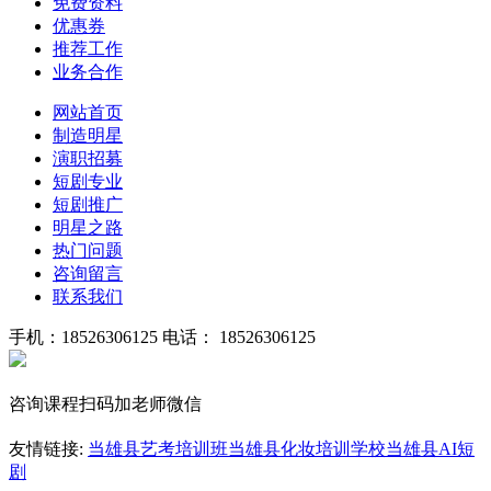
免费资料
优惠券
推荐工作
业务合作
网站首页
制造明星
演职招募
短剧专业
短剧推广
明星之路
热门问题
咨询留言
联系我们
手机：18526306125
电话： 18526306125
咨询课程扫码加老师微信
友情链接:
当雄县艺考培训班
当雄县化妆培训学校
当雄县AI短
剧