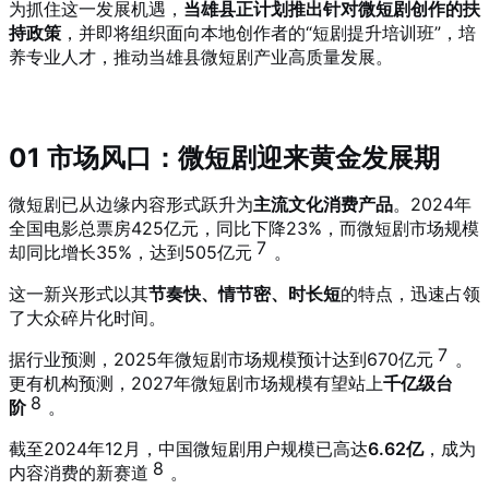
为抓住这一发展机遇，
当雄县正计划推出针对微短剧创作的扶
持政策
，并即将组织面向本地创作者的“短剧提升培训班”，培
养专业人才，推动当雄县微短剧产业高质量发展。
01 市场风口：微短剧迎来黄金发展期
微短剧已从边缘内容形式跃升为
主流文化消费产品
。2024年
全国电影总票房425亿元，同比下降23%，而微短剧市场规模
7
却同比增长35%，达到505亿元
。
这一新兴形式以其
节奏快、情节密、时长短
的特点，迅速占领
了大众碎片化时间。
7
据行业预测，2025年微短剧市场规模预计达到670亿元
。
更有机构预测，2027年微短剧市场规模有望站上
千亿级台
8
阶
。
截至2024年12月，中国微短剧用户规模已高达
6.62亿
，成为
8
内容消费的新赛道
。